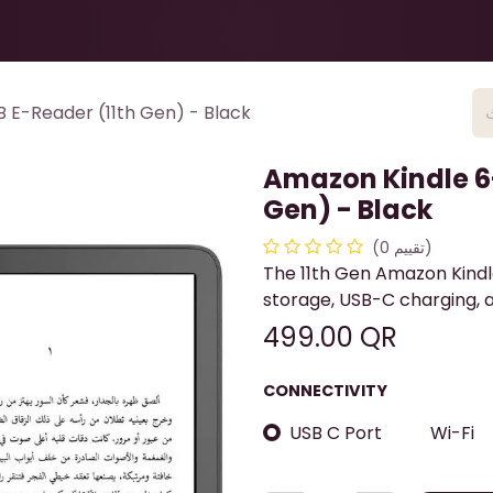
Health & Beauty
About
Contact Us
 E-Reader (11th Gen) - Black
Amazon Kindle 6-
Gen) - Black
(تقييم 0)
The 11th Gen Amazon Kindle
storage, USB-C charging, a
499.00
QR
CONNECTIVITY
USB C Port
Wi-Fi