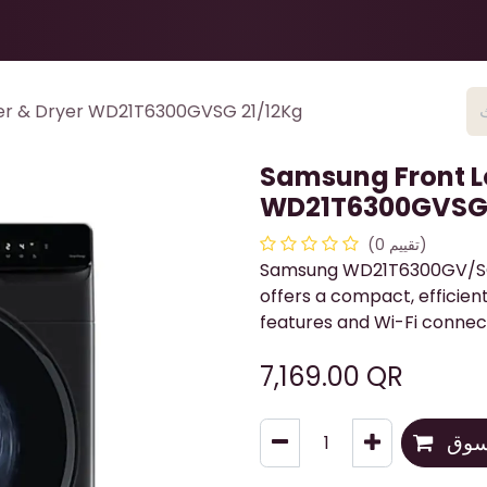
Health & Beauty
About
Contact Us
er & Dryer WD21T6300GVSG 21/12Kg
Samsung Front L
WD21T6300GVSG 
(تقييم 0)
Samsung WD21T6300GV/SG 
offers a compact, efficien
features and Wi-Fi connect
7,169.00
QR
تسوق