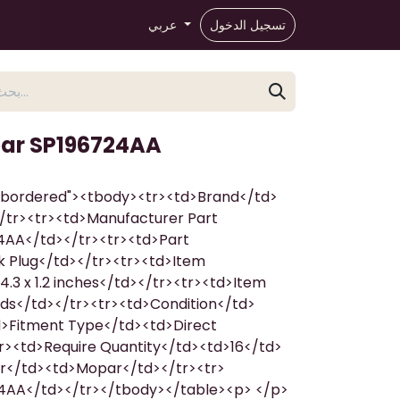
تسجيل الدخول
عربي
par SP196724AA
e-bordered"><tbody><tr><td>Brand</td>
/tr><tr><td>Manufacturer Part
AA</td></tr><tr><td>Part
k Plug</td></tr><tr><td>Item
4.3 x 1.2 inches</td></tr><tr><td>Item
ds</td></tr><tr><td>Condition</td>
>Fitment Type</td><td>Direct
><td>Require Quantity</td><td>16</td>
r</td><td>Mopar</td></tr><tr>
4AA</td></tr></tbody></table><p> </p>