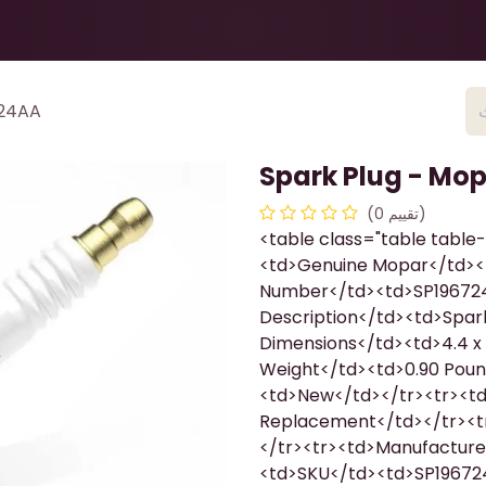
Health & Beauty
About
Contact Us
724AA
Spark Plug - Mo
(تقييم 0)
<table class="table tabl
<td>Genuine Mopar</td><
Number</td><td>SP196724
Description</td><td>Spar
Dimensions</td><td>4.4 x 
Weight</td><td>0.90 Poun
<td>New</td></tr><tr><td
Replacement</td></tr><tr
</tr><tr><td>Manufacture
<td>SKU</td><td>SP19672