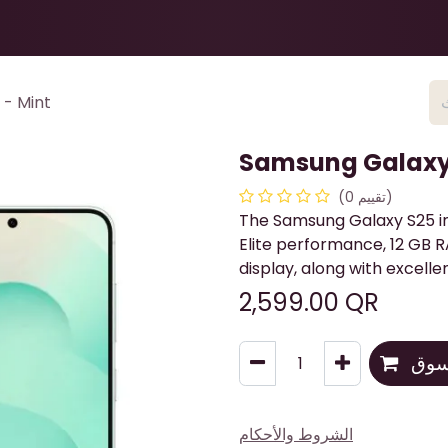
Health & Beauty
About
Contact Us
- Mint
Samsung Galaxy 
(تقييم 0)
The Samsung Galaxy S25 in
Elite performance, 12 GB 
display, along with excelle
2,599.00
QR
تسوق
الشروط والأحكام