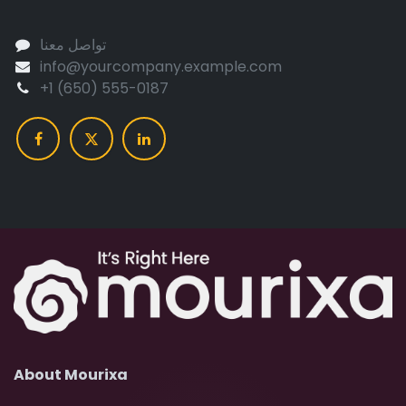
تواصل معنا
info@yourcompany.example.com
+1 (650) 555-0187
About Mourixa